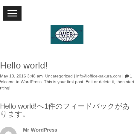
N
a
v
i
g
a
t
i
o
n
Hello world!
May 10, 2016 3:48 am
Uncategorized
|
info@office-sakura.com
|
1
elcome to WordPress. This is your first post. Edit or delete it, then star
riting!
Hello world!へ1件のフィードバックがあ
ります。
Mr WordPress
よ
り